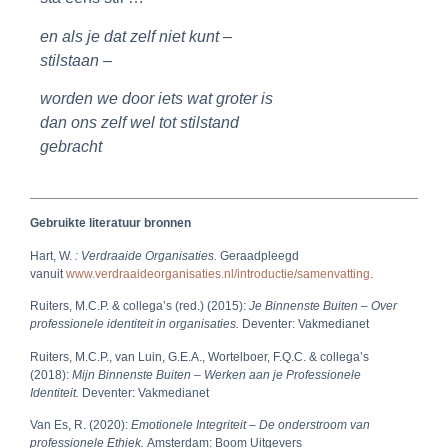
en als je dat zelf niet kunt –
stilstaan –
worden we door iets wat groter is
dan ons zelf
wel tot stilstand
gebracht
Gebruikte literatuur bronnen
Hart, W.
: Verdraaide Organisaties.
Geraadpleegd
vanuit
www.verdraaideorganisaties.nl/introductie/samenvatting
.
Ruiters, M.C.P. & collega’s (red.) (2015):
Je Binnenste Buiten – Over
professionele identiteit in organisaties.
Deventer: Vakmedianet
Ruiters, M.C.P., van Luin, G.E.A., Wortelboer, F.Q.C. & collega’s
(2018):
Mijn Binnenste Buiten – Werken aan je Professionele
Identiteit.
Deventer: Vakmedianet
Van Es, R. (2020):
Emotionele Integriteit – De onderstroom van
professionele Ethiek.
Amsterdam: Boom Uitgevers