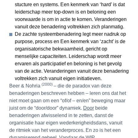
stucture en systems. Een kenmerk van ‘hard’ is dat
leiderschap meer top-down is en beloning een
voorwaarde is om in actie te komen. Veranderingen
vanuit deze benadering voltrekken zich planmatig.
De zachte systeembenadering legt meer nadruk op
purpose, process en Een kenmerk van ‘zacht’ is de
organisatorische bekwaamheid, gericht op
menselijke capaciteiten. Leiderschap wordt meer
ervaren als participatief en beloning is het gevolg
van de actie. Veranderingen vanuit deze benadering
voltrekken zich vanuit eigen initiatieven.
(2000)
Beer & Nohria
– die de paradox van deze
benaderingen beschreven hebben – leren ons dat het
niet moet gaan om een “of/of – en/en” beweging maar
juist om de “door/door” dynamiek.
Door
beide
benaderingen afwisselend in te zetten, danst de
organisatie haar eigen wederkerigheidsdans, vanuit
de ritmiek van het veranderproces. En zo is het een
dynamiserend geheel. Vandaar de WIP.