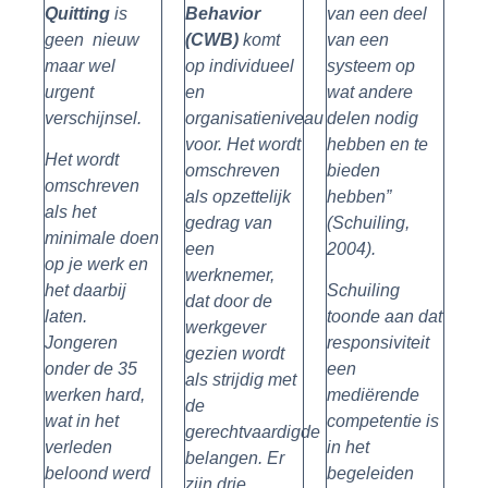
Quitting
is
Behavior
van een deel
geen nieuw
(CWB)
komt
van een
maar wel
op individueel
systeem op
urgent
en
wat andere
verschijnsel.
organisatieniveau
delen nodig
voor. Het wordt
hebben en te
Het wordt
omschreven
bieden
omschreven
als opzettelijk
hebben”
als het
gedrag van
(Schuiling,
minimale doen
een
2004).
op je werk en
werknemer,
het daarbij
Schuiling
dat door de
laten.
toonde aan dat
werkgever
Jongeren
responsiviteit
gezien wordt
onder de 35
een
als strijdig met
werken hard,
mediërende
de
wat in het
competentie is
gerechtvaardigde
verleden
in het
belangen. Er
beloond werd
begeleiden
zijn drie