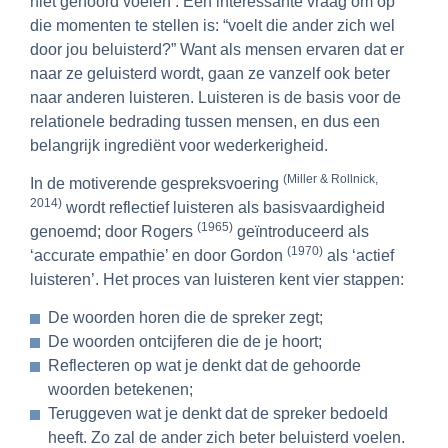
niet gehoord voelen’. Een interessante vraag om op
die momenten te stellen is: “voelt die ander zich wel
door jou beluisterd?” Want als mensen ervaren dat er
naar ze geluisterd wordt, gaan ze vanzelf ook beter
naar anderen luisteren. Luisteren is de basis voor de
relationele bedrading tussen mensen, en dus een
belangrijk ingrediënt voor wederkerigheid.
(Miller & Rollnick,
In de motiverende gespreksvoering
2014)
wordt reflectief luisteren als basisvaardigheid
(1965)
genoemd; door Rogers
geïntroduceerd als
(1970)
‘accurate empathie’ en door Gordon
als ‘actief
luisteren’. Het proces van luisteren kent vier stappen:
De woorden horen die de spreker zegt;
De woorden ontcijferen die de je hoort;
Reflecteren op wat je denkt dat de gehoorde
woorden betekenen;
Teruggeven wat je denkt dat de spreker bedoeld
heeft. Zo zal de ander zich beter beluisterd voelen.