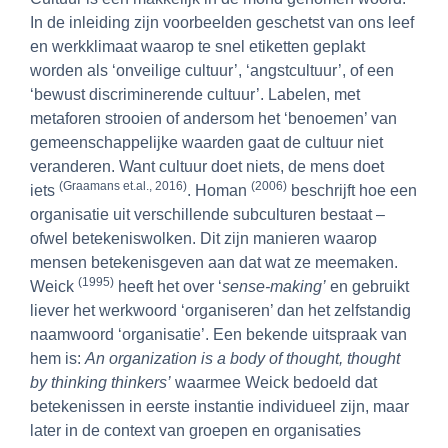
In de inleiding zijn voorbeelden geschetst van ons leef
en werkklimaat waarop te snel etiketten geplakt
worden als ‘onveilige cultuur’, ‘angstcultuur’, of een
‘bewust discriminerende cultuur’. Labelen, met
metaforen strooien of andersom het ‘benoemen’ van
gemeenschappelijke waarden gaat de cultuur niet
veranderen. Want cultuur doet niets, de mens doet
(Graamans et.al., 2016)
(2006)
iets
. Homan
beschrijft hoe een
organisatie uit verschillende subculturen bestaat –
ofwel betekeniswolken. Dit zijn manieren waarop
mensen betekenisgeven aan dat wat ze meemaken.
(1995)
Weick
heeft het over ‘
sense-making’
en gebruikt
liever het werkwoord ‘organiseren’ dan het zelfstandig
naamwoord ‘organisatie’. Een bekende uitspraak van
hem is:
An organization is a body of thought, thought
by thinking thinkers’
waarmee Weick bedoeld dat
betekenissen in eerste instantie individueel zijn, maar
later in de context van groepen en organisaties