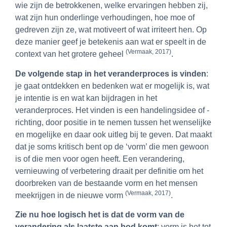
wie zijn de betrokkenen, welke ervaringen hebben zij,
wat zijn hun onderlinge verhoudingen, hoe moe of
gedreven zijn ze, wat motiveert of wat irriteert hen. Op
deze manier geef je betekenis aan wat er speelt in de
(Vermaak, 2017)
context van het grotere geheel
.
De volgende stap in het veranderproces is vinden
:
je gaat ontdekken en bedenken wat er mogelijk is, wat
je intentie is en wat kan bijdragen in het
veranderproces. Het vinden is een handelingsidee of -
richting, door positie in te nemen tussen het wenselijke
en mogelijke en daar ook uitleg bij te geven. Dat maakt
dat je soms kritisch bent op de ‘vorm’ die men gewoon
is of die men voor ogen heeft. Een verandering,
vernieuwing of verbetering draait per definitie om het
doorbreken van de bestaande vorm en het mensen
(Vermaak, 2017)
meekrijgen in de nieuwe vorm
.
Zie nu hoe logisch het is dat de vorm van de
verandering als laatste aan bod komt
: vorm is het tot