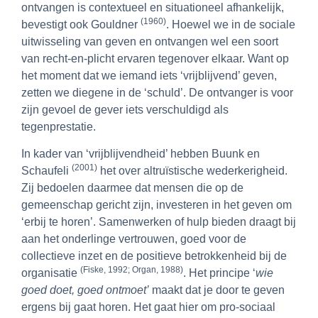
ontvangen is contextueel en situationeel afhankelijk,
(1960)
bevestigt ook Gouldner
. Hoewel we in de sociale
uitwisseling van geven en ontvangen wel een soort
van recht-en-plicht ervaren tegenover elkaar. Want op
het moment dat we iemand iets ‘vrijblijvend’ geven,
zetten we diegene in de ‘schuld’. De ontvanger is voor
zijn gevoel de gever iets verschuldigd als
tegenprestatie.
In kader van ‘vrijblijvendheid’ hebben Buunk en
(2001)
Schaufeli
het over altruïstische wederkerigheid.
Zij bedoelen daarmee dat mensen die op de
gemeenschap gericht zijn, investeren in het geven om
‘erbij te horen’. Samenwerken of hulp bieden draagt bij
aan het onderlinge vertrouwen, goed voor de
collectieve inzet en de positieve betrokkenheid bij de
(Fiske, 1992; Organ, 1988)
organisatie
. Het principe ‘
wie
goed doet, goed ontmoet’
maakt dat je door te geven
ergens bij gaat horen. Het gaat hier om pro-sociaal