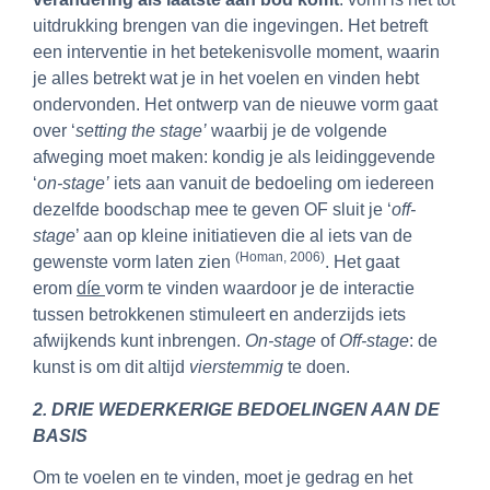
uitdrukking brengen van die ingevingen. Het betreft
een interventie in het betekenisvolle moment, waarin
je alles betrekt wat je in het voelen en vinden hebt
ondervonden. Het ontwerp van de nieuwe vorm gaat
over ‘
setting the stage’
waarbij je de volgende
afweging moet maken: kondig je als leidinggevende
‘
on-stage’
iets aan vanuit de bedoeling om iedereen
dezelfde boodschap mee te geven OF sluit je ‘
off-
stage
’ aan op kleine initiatieven die al iets van de
(Homan, 2006)
gewenste vorm laten zien
. Het gaat
erom
díe
vorm te vinden waardoor je de interactie
tussen betrokkenen stimuleert en anderzijds iets
afwijkends kunt inbrengen.
On-stage
of
Off-stage
: de
kunst is om dit altijd
vierstemmig
te doen.
2.
DRIE WEDERKERIGE BEDOELINGEN AAN DE
BASIS
Om te voelen en te vinden, moet je gedrag en het