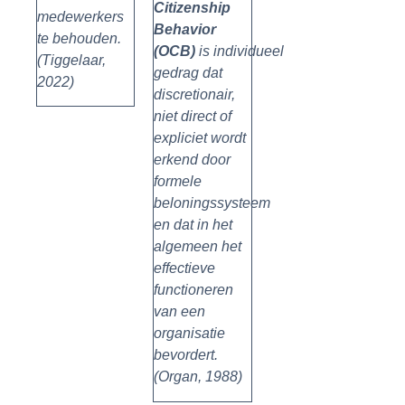
Citizenship
medewerkers
Behavior
te behouden.
(OCB)
is
individueel
(Tiggelaar,
gedrag dat
2022)
discretionair,
niet direct of
expliciet wordt
erkend door
formele
beloningssysteem
en dat in het
algemeen het
effectieve
functioneren
van een
organisatie
bevordert.
(Organ, 1988)