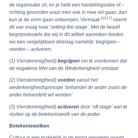
de organisatie zit, en je hebt een handelingsidee of –
richting
gevonden
waar men ook in mee wil gaan, dan
(2017)
kun je de
vorm
gaan ontwerpen. Vermaak
noemt
dit van vraag naar
‘setting-the-stage’
. Met de twaalf
begripssleutels die wij in dit artikel aanreiken bieden
we een vergelijkbare drieslag namelijk: begrijpen –
voeden – activeren.
(1) Vierstemmig(heid)
begrijpen
om te voorkomen dat
de negatieve Wet van de Wederkerigheid ontstaat
(2) Vierstemmig(heid)
voeden
vanuit het
wederkerigheidsprincipe ‘behandel de ander zoals de
ander behandeld wil worden’
(3) Vierstemmig(heid)
activeren
door ‘off-stage’ aan te
sluiten op de betekeniswolk van de ander.
Betekeniswolken
Cultuur is een makkelijk in de mond genomen woord.