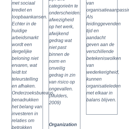
met sociaal
van
categorieën te
krediet en
organisatieaanpassi
onderscheiden:
loopbaankansen.
Als
afwezigheid
Echter in de
leidinggevenden
op het werk,
huidige
tijd en
afwijkend
arbeidsmarkt
aandacht
gedrag wat
wordt een
geven aan de
niet past
dergelijke
verschillende
binnen de
beloning niet
betekeniswolken
norm en
ervaren, wat
van
onveilig
leidt tot
wederkerigheid,
gedrag in zin
teleurstelling
kunnen
van risico op
en afhaken.
organisatieleden
ongevallen.
Onderzoeksbureaus
met elkaar in
(Mulders,
benadrukken
balans blijven.
2009)
het belang van
investeren in
relaties om
Organization
betrokken