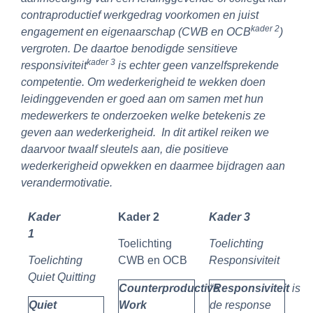
contraproductief werkgedrag voorkomen en juist
kader 2
engagement en eigenaarschap (CWB en OCB
)
vergroten. De daartoe benodigde sensitieve
kader 3
responsiviteit
is echter geen vanzelfsprekende
competentie. Om wederkerigheid te wekken doen
leidinggevenden er goed aan om samen met hun
medewerkers te onderzoeken welke betekenis ze
geven aan wederkerigheid. In dit artikel reiken we
daarvoor twaalf sleutels aan, die positieve
wederkerigheid opwekken en daarmee bijdragen aan
verandermotivatie.
Kader
Kader 2
Kader 3
1
Toelichting
Toelichting
Toelichting
CWB en OCB
Responsiviteit
Quiet Quitting
Counterproductive
“
Responsiviteit
is
Quiet
Work
de response