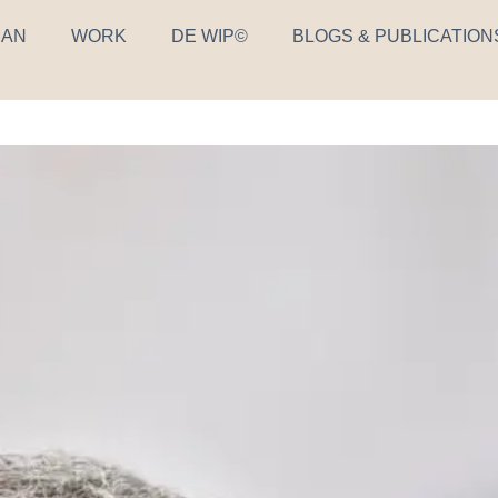
AN
WORK
DE WIP©
BLOGS & PUBLICATION