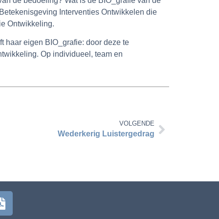
 van de bedoeling? Wat is de BIO_grafie van de
 Betekenisgeving Interventies Ontwikkelen die
ie Ontwikkeling.
ft haar eigen BIO_grafie: door deze te
twikkeling. Op individueel, team en
VOLGENDE
Wederkerig Luistergedrag