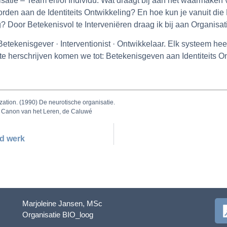
nisatie – Team en/of Individu. Wat draagt bij aan het waarmaken
den aan de Identiteits Ontwikkeling? En hoe kun je vanuit die
 Door Betekenisvol te Interveniëren draag ik bij aan Organisat
Betekenisgever · Interventionist · Ontwikkelaar. Elk systeem hee
e herschrijven komen we tot: Betekenisgeven aan Identiteits On
ization. (1990) De neurotische organisatie.
uit Canon van het Leren, de Caluwé
ed werk
Marjoleine Jansen, MSc
Organisatie BIO_loog