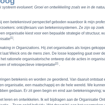
loog
Elk systeem evolueert. Groei en ontwikkeling zoals we in de n
j een betekenisvol perspectief geboden waardoor ik mijn profes
derzoekers: ontcijferaars van betekenissystemen. Ze zijn op zo
 organisatie kiest voor een bepaalde strategie of structuur, 
[1]
isatie
.
aking in Organizations
. Hij ziet organisaties als losjes gekop
t laat Weick ons de mens zien. De losse koppeling gaat over d
 het rationele organisatorische ontwerp dat de acties in organisa
[2]
en of retrospectieve interpretatie
.
ringen betekenis en worden ze geordend. Van daaruit ontstaat e
een organisatie, een maatschappij en de hele wereld. We kunne
hebben gedaan. Er zit geen begin en eind aan betekenisgeving; 
het leren en ontwikkelen. Ik wil bijdragen aan de Organisatie 