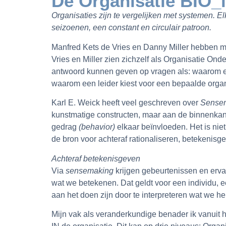
De Organisatie BIO_
Organisaties zijn te vergelijken met systemen. 
seizoenen, een constant en circulair patroon.
Manfred Kets de Vries en Danny Miller hebben mi
Vries en Miller zien zichzelf als Organisatie On
antwoord kunnen geven op vragen als: waarom een
waarom een leider kiest voor een bepaalde organ
Karl E. Weick heeft veel geschreven over
Sensem
kunstmatige constructen, maar aan de binnenkan
gedrag
(behavior)
elkaar beïnvloeden. Het is niet
de bron voor achteraf rationaliseren, betekenisgev
Achteraf betekenisgeven
Via
sensemaking
krijgen gebeurtenissen en erva
wat we betekenen. Dat geldt voor een individu, 
aan het doen zijn door te interpreteren wat we 
Mijn vak als veranderkundige benader ik vanuit 