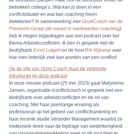
betrokken collega’s. Wat kan jij doen in een
conflictsituatie en wat kan coaching hierin
betekenen?
In samenwerking met
OnzeCoach van de
Prevermo Groep (de expert in medewerker coaching
)
heb ik mogen bijgedragen aan een podcast over het
thema Arbeidsconflicten. Ik ben in gesprek met de
bedrijfsarts
Ernst Lutgert
en de host
Rik Nijkamp
over
hoe men letterlijk ziek kan worden van een conflict!
Op de site van Onze Coach staat de volgende
introductie bij deze podcast
In onze nieuwe podcast (25 mei 2023) gaat Marjoleine
Jansen, organisatie-/conflictcoach in gesprek met een
bedrijfsarts over arbeidsconflicten en de rol van
coaching. Met haar jarenlange ervaring als
professional op het gebied van conflicthantering en
haar recente studie Verander Management waarbij ze
onderzoek deed naar de bijdrage van wederkerigheid
aan organisatieontwikkeling weet zij dé inzichten te