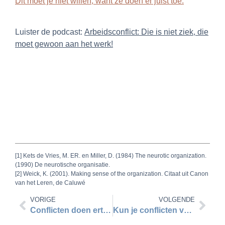
Dit moet je niet willen, want ze doen er juist toe.
Luister de podcast:
Arbeidsconflict: Die is niet ziek, die
moet gewoon aan het werk!
[1] Kets de Vries, M. ER. en Miller, D. (1984) The neurotic organization.
(1990) De neurotische organisatie.
[2] Weick, K. (2001). Making sense of the organization. Citaat uit Canon
van het Leren, de Caluwé
VORIGE
VOLGENDE
Conflicten doen ertoe
Kun je conflicten voorkomen