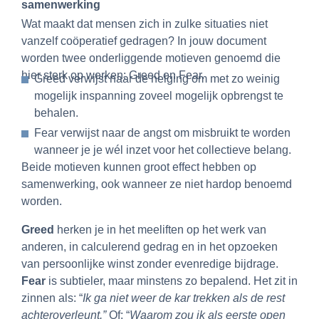
samenwerking
Wat maakt dat mensen zich in zulke situaties niet
vanzelf coöperatief gedragen? In jouw document
worden twee onderliggende motieven genoemd die
hier sterk op werken: Greed en Fear.
Greed verwijst naar de neiging om met zo weinig
mogelijk inspanning zoveel mogelijk opbrengst te
behalen.
Fear verwijst naar de angst om misbruikt te worden
wanneer je je wél inzet voor het collectieve belang.
Beide motieven kunnen groot effect hebben op
samenwerking, ook wanneer ze niet hardop benoemd
worden.
Greed
herken je in het meeliften op het werk van
anderen, in calculerend gedrag en in het opzoeken
van persoonlijke winst zonder evenredige bijdrage.
Fear
is subtieler, maar minstens zo bepalend. Het zit in
zinnen als: “
Ik ga niet weer de kar trekken als de rest
achteroverleunt.”
Of: “
Waarom zou ik als eerste open