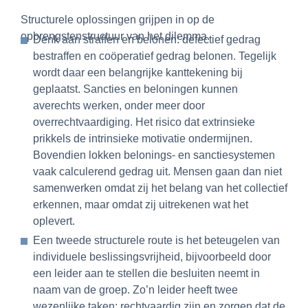
Structurele oplossingen grijpen in op de
opbrengstenstructuur van het dilemma.
Denk aan straffen en belonen: defectief gedrag
bestraffen en coöperatief gedrag belonen. Tegelijk
wordt daar een belangrijke kanttekening bij
geplaatst. Sancties en beloningen kunnen
averechts werken, onder meer door
overrechtvaardiging. Het risico dat extrinsieke
prikkels de intrinsieke motivatie ondermijnen.
Bovendien lokken belonings- en sanctiesystemen
vaak calculerend gedrag uit. Mensen gaan dan niet
samenwerken omdat zij het belang van het collectief
erkennen, maar omdat zij uitrekenen wat het
oplevert.
Een tweede structurele route is het beteugelen van
individuele beslissingsvrijheid, bijvoorbeeld door
een leider aan te stellen die besluiten neemt in
naam van de groep. Zo’n leider heeft twee
wezenlijke taken: rechtvaardig zijn en zorgen dat de