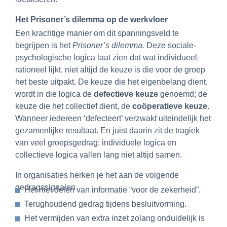
Het Prisoner’s dilemma op de werkvloer
Een krachtige manier om dit spanningsveld te
begrijpen is het
Prisoner’s
dilemma
.
Deze sociale-
psychologische logica laat zien dat wat individueel
rationeel lijkt, niet altijd de keuze is die voor de groep
het beste uitpakt. De keuze die het eigenbelang dient,
wordt in die logica de
defectieve keuze
genoemd; de
keuze die het collectief dient, de
coöperatieve keuze.
Wanneer iedereen ‘defecteert’ verzwakt uiteindelijk het
gezamenlijke resultaat. En juist daarin zit de tragiek
van veel groepsgedrag: individuele logica en
collectieve logica vallen lang niet altijd samen.
In organisaties herken je het aan de volgende
gedragssignalen
Het niet delen van informatie “voor de zekerheid”.
Terughoudend gedrag tijdens besluitvorming.
Het vermijden van extra inzet zolang onduidelijk is