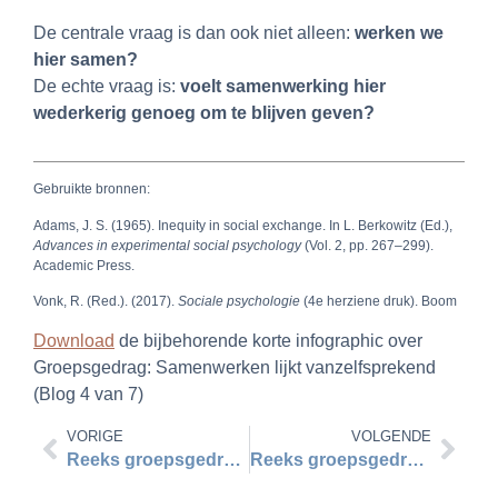
De centrale vraag is dan ook niet alleen:
werken we
hier samen?
De echte vraag is:
voelt samenwerking hier
wederkerig genoeg om te blijven geven?
Gebruikte bronnen:
Adams, J. S. (1965). Inequity in social exchange. In L. Berkowitz (Ed.),
Advances in
experimental
social
psychology
(Vol. 2, pp. 267–299).
Academic Press.
Vonk, R. (Red.). (2017).
Sociale psychologie
(4e herziene druk). Boom
Download
de bijbehorende korte infographic over
Groepsgedrag: Samenwerken lijkt vanzelfsprekend
(Blog 4 van 7)
VORIGE
VOLGENDE
Reeks groepsgedrag blog 3
Reeks groepsgedrag blog 5