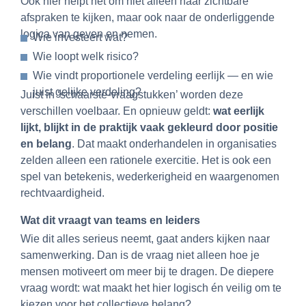
Ook hier helpt het om niet alleen naar zichtbare
afspraken te kijken, maar ook naar de onderliggende
logica van geven en nemen.
Wie investeert wat?
Wie loopt welk risico?
Wie vindt proportionele verdeling eerlijk — en wie
juist gelijke verdeling?
Juist in ‘schaarste-vraagstukken’ worden deze
verschillen voelbaar. En opnieuw geldt:
wat eerlijk
lijkt, blijkt in de praktijk vaak gekleurd door positie
en belang
. Dat maakt onderhandelen in organisaties
zelden alleen een rationele exercitie. Het is ook een
spel van betekenis, wederkerigheid en waargenomen
rechtvaardigheid.
Wat dit vraagt van teams en leiders
Wie dit alles serieus neemt, gaat anders kijken naar
samenwerking. Dan is de vraag niet alleen hoe je
mensen motiveert om meer bij te dragen. De diepere
vraag wordt: wat maakt het hier logisch én veilig om te
kiezen voor het collectieve belang?