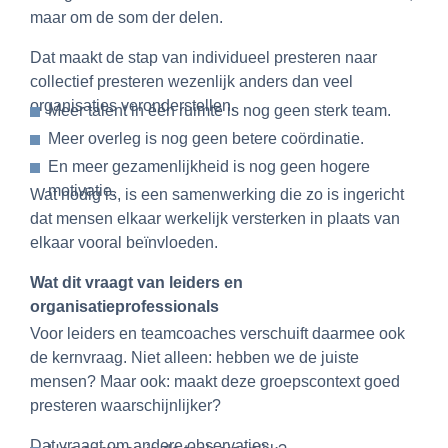
maar om de som der delen.
Dat maakt de stap van individueel presteren naar
collectief presteren wezenlijk anders dan veel
organisaties veronderstellen.
Meer talent in één ruimte is nog geen sterk team.
Meer overleg is nog geen betere coördinatie.
En meer gezamenlijkheid is nog geen hogere
motivatie.
Wat nodig is, is een samenwerking die zo is ingericht
dat mensen elkaar werkelijk versterken in plaats van
elkaar vooral beïnvloeden.
Wat dit vraagt van leiders en
organisatieprofessionals
Voor leiders en teamcoaches verschuift daarmee ook
de kernvraag. Niet alleen: hebben we de juiste
mensen? Maar ook: maakt deze groepscontext goed
presteren waarschijnlijker?
Dat vraagt om andere observaties.