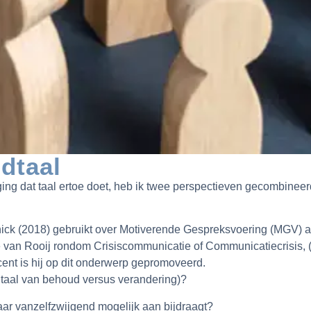
dtaal
iging dat taal ertoe doet, heb ik twee perspectieven gecombinee
lnick (2018) gebruikt over Motiverende Gespreksvoering (MGV) a
rrie van Rooij rondom Crisiscommunicatie of Communicatiecrisis, 
cent is hij op dit onderwerp gepromoveerd.
e taal van behoud versus verandering)?
aar vanzelfzwijgend mogelijk aan bijdraagt?