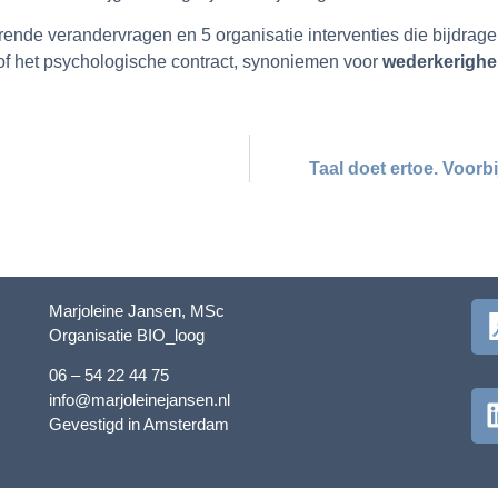
ende verandervragen en 5 organisatie interventies die bijdrag
of het psychologische contract, synoniemen voor
wederkerighe
Taal doet ertoe. Voorb
Marjoleine Jansen, MSc
Organisatie BIO_loog
06 – 54 22 44 75
info@marjoleinejansen.nl
Gevestigd in Amsterdam