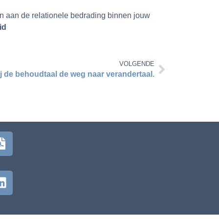
en aan de relationele bedrading binnen jouw
id
VOLGENDE
ij de behoudtaal de weg naar verandertaal.