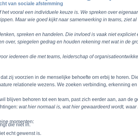
racht van sociale afstemming
f het vooral een individuele keuze is. We spreken over eigenaa
egrippen. Maar wie goed kijkt naar samenwerking in teams, ziet al
en, spreken en handelen. Die invloed is vaak niet expliciet e
over, spiegelen gedrag en houden rekening met wat in de groep
oor iedereen die met teams, leiderschap of organisatieontwikke
 dat zij voorzien in de menselijke behoefte om erbij te horen. 
 nature relationele wezens. We zoeken verbinding, erkenning en
wil blijven behoren tot een team, past zich eerder aan, aan de 
chtingen:
wat hier normaal is, wat hier gewaardeerd wordt, waar 
 kleine momenten:
t die niet in.
iet echt gewenst is.