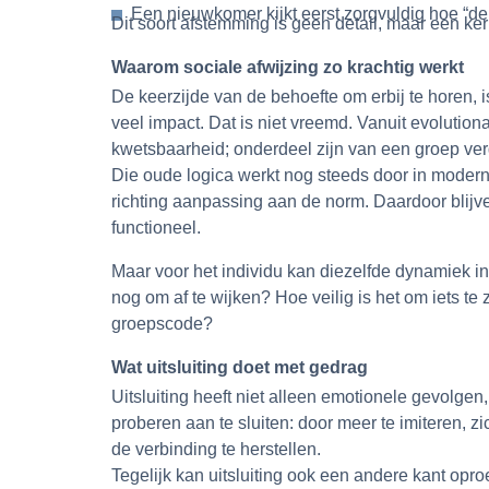
Een nieuwkomer kijkt eerst zorgvuldig hoe “de 
Dit soort afstemming is geen detail, maar een 
Waarom sociale afwijzing zo krachtig werkt
De keerzijde van de behoefte om erbij te horen, is 
veel impact. Dat is niet vreemd. Vanuit evolutio
kwetsbaarheid; onderdeel zijn van een groep ve
Die oude logica werkt nog steeds door in moderne
richting aanpassing aan de norm. Daardoor blijv
functioneel.
Maar voor het individu kan diezelfde dynamiek in
nog om af te wijken? Hoe veilig is het om iets te
groepscode?
Wat uitsluiting doet met gedrag
Uitsluiting heeft niet alleen emotionele gevolgen
proberen aan te sluiten: door meer te imiteren, z
de verbinding te herstellen.
Tegelijk kan uitsluiting ook een andere kant opr