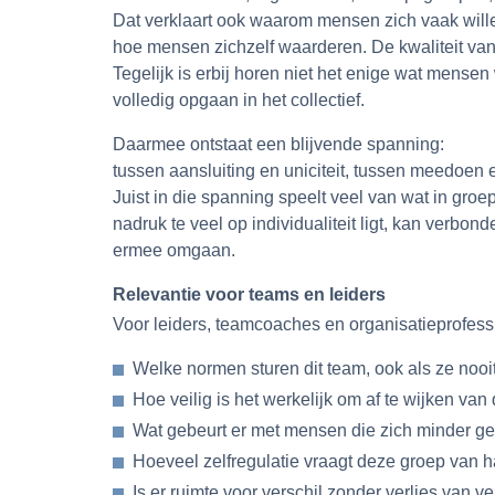
Dat verklaart ook waarom mensen zich vaak willen
hoe mensen zichzelf waarderen. De kwaliteit van
Tegelijk is erbij horen niet het enige wat mense
volledig opgaan in het collectief.
Daarmee ontstaat een blijvende spanning:
tussen aansluiting en uniciteit, tussen meedoen e
Juist in die spanning speelt veel van wat in gr
nadruk te veel op individualiteit ligt, kan ver
ermee omgaan.
Relevantie voor teams en leiders
Voor leiders, teamcoaches en organisatieprofessio
Welke normen sturen dit team, ook als ze noo
Hoe veilig is het werkelijk om af te wijken va
Wat gebeurt er met mensen die zich minder ge
Hoeveel zelfregulatie vraagt deze groep van h
Is er ruimte voor verschil zonder verlies van v