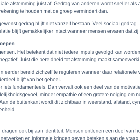
e afstemming juist af. Gedrag van anderen wordt sneller als af
 rekening te houden met de groep vermindert dan.
gewenst gedrag blijft niet vanzelf bestaan. Veel sociaal gedrag 
latie blijft gemakkelijker intact wanneer mensen ervaren dat zij 
groepen
n mensen. Het betekent dat niet iedere impuls gevolgd kan word
tie negatief. Juist die bereidheid tot afstemming maakt samenwerk
n eerder bereid zichzelf te reguleren wanneer daar relationele v
rdeel blijft van het geheel.
iets fundamenteels. Dan vervalt ook een deel van de motivatie o
elijkheidsgevoel, minder empathie of een grotere neiging om ne
an de buitenkant wordt dit zichtbaar in weerstand, afstand, cynis
denheid.
dragen ook bij aan identiteit. Mensen ontlenen een deel van h
netwerken en informele kringen geven betekenis aan de vraag 