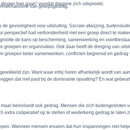
dingen hier gaan” voordat diegene zich uitspreekt.
kernmechanisme van groepsgedrag.
de gevoeligheid voor uitsluiting. Sociale afwijzing, buitensluitin
nair perspectief had verbondenheid met een groep direct te mak
rgrootte de kans op bescherming, samenwerking en voortbestaa
 groepen en organisaties. Ook daar heeft de dreiging van uitsl
en groepen beter samenwerken, conflicten begrensd en gedrag v
gewikkeld zijn. Want waar erbij horen afhankelijk wordt van aa
 zeggen dat niet past bij de dominante opvatting? En wat gebeurt
, maar beïnvloedt ook gedrag. Mensen die zich buitengesloten voe
ich extra coöperatief op te stellen of wederkerig gedrag te late
oepen. Wanneer mensen ervaren dat hun inspanningen niet helpen o