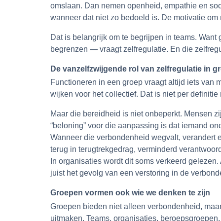
omslaan. Dan nemen openheid, empathie en social
wanneer dat niet zo bedoeld is. De motivatie om
Dat is belangrijk om te begrijpen in teams. Want 
begrenzen — vraagt zelfregulatie. En die zelfregu
De
vanzelfzwijgende
rol van zelfregulatie in 
Functioneren in een groep vraagt altijd iets va
wijken voor het collectief. Dat is niet per defini
Maar die bereidheid is niet onbeperkt. Mensen zij
“beloning” voor die aanpassing is dat iemand onde
Wanneer die verbondenheid wegvalt, verandert er 
terug in terugtrekgedrag, verminderd verantwoord
In organisaties wordt dit soms verkeerd gelezen. A
juist het gevolg van een verstoring in de verbon
Groepen vormen ook wie we denken te zijn
Groepen bieden niet alleen verbondenheid, maar 
uitmaken. Teams, organisaties, beroepsgroepen, 