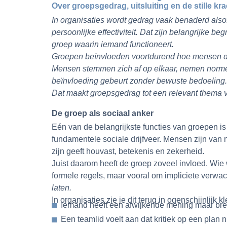
Over groepsgedrag, uitsluiting en de stille k
In organisaties wordt gedrag vaak benaderd also
persoonlijke effectiviteit. Dat zijn belangrijke b
groep waarin iemand functioneert.
Groepen beïnvloeden voortdurend hoe mensen denk
Mensen stemmen zich af op elkaar, nemen normen 
beïnvloeding gebeurt zonder bewuste bedoeling.
Dat maakt groepsgedrag tot een relevant thema v
De groep als sociaal anker
Eén van de belangrijkste functies van groepen is
fundamentele sociale drijfveer. Mensen zijn van
zijn geeft houvast, betekenis en zekerheid.
Juist daarom heeft de groep zoveel invloed. Wie 
formele regels, maar vooral om impliciete verwa
laten.
In organisaties zie je dit terug in ogenschijnlijk
Iemand heeft een afwijkende mening maar breng
Een teamlid voelt aan dat kritiek op een plan n