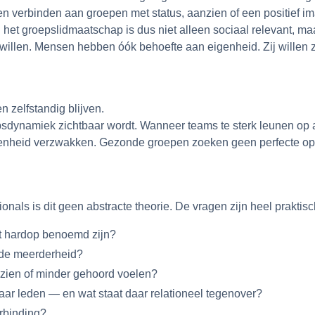
 verbinden aan groepen met status, aanzien of een positief ima
 het groepslidmaatschap is dus niet alleen sociaal relevant, ma
n willen. Mensen hebben óók behoefte aan eigenheid. Zij willen z
n zelfstandig blijven.
oepsdynamiek zichtbaar wordt. Wanneer teams te sterk leunen op
bondenheid verzwakken. Gezonde groepen zoeken geen perfecte op
nals is dit geen abstracte theorie. De vragen zijn heel praktisc
it hardop benoemd zijn?
n de meerderheid?
zien of minder gehoord voelen?
aar leden — en wat staat daar relationeel tegenover?
erbinding?